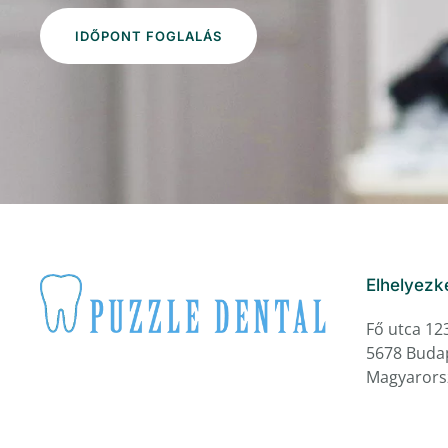
IDŐPONT FOGLALÁS
Elhelyezk
Fő utca 12
5678 Buda
Magyarors