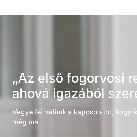
„Az első fogorvosi r
ahová igazából szere
Vegye fel velünk a kapcsolatot, hogy i
még ma.