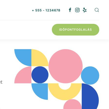
+ 555 - 1234678
IDŐPONTFOGLALÁS
et