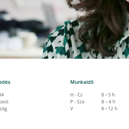
edés
Munkaidő
34
H - Cs
8 – 5 h
pest
P - Szo
8 – 4 h
zág
V
8 – 12 h