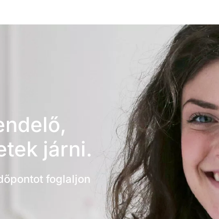
endelő,
tek járni.
dőpontot foglaljon