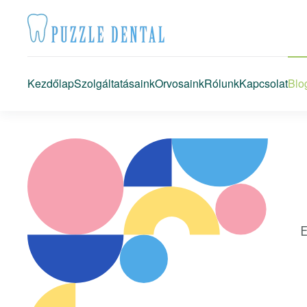
Fő tartalom átugrása
Kezdőlap
Szolgáltatásaink
Orvosaink
Rólunk
Kapcsolat
Blo
E