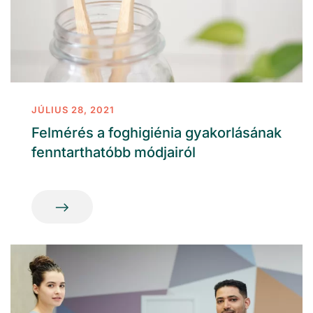
JÚLIUS 28, 2021
Felmérés a foghigiénia gyakorlásának
fenntarthatóbb módjairól