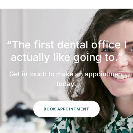
“The first dental office
I
actually like going to.”
Get in touch to make an appointment
today.
BOOK APPOINTMENT