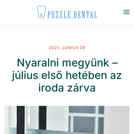
Fő tartalom átugrása
2021. JÚNIUS 28
Nyaralni megyünk –
július első hetében az
iroda zárva