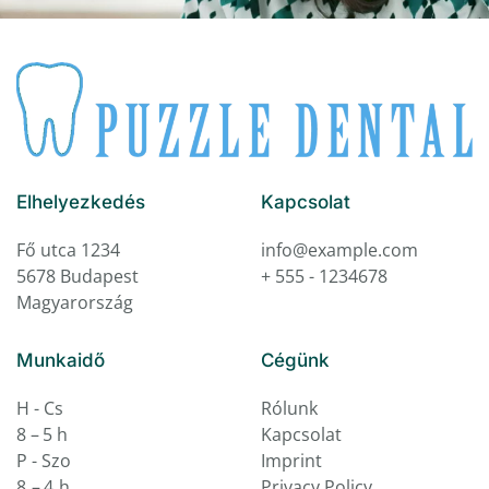
Elhelyezkedés
Kapcsolat
Fő utca 1234
info@example.com
5678 Budapest
+ 555 - 1234678
Magyarország
Munkaidő
Cégünk
H - Cs
Rólunk
8 – 5 h
Kapcsolat
P - Szo
Imprint
8 – 4 h
Privacy Policy