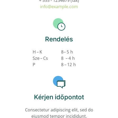
+ 555 - 1234679
(fax)
info@example.com
Rendelés
H – K
8 – 5 h
Sze – Cs
8 – 4 h
P
8 – 12 h
Kérjen időpontot
Consectetur adipiscing elit, sed do
eiusmod tempor incididunt.