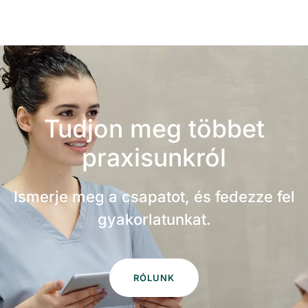
Tudjon meg többet
praxisunkról
Ismerje meg a csapatot, és fedezze fel
gyakorlatunkat.
RÓLUNK