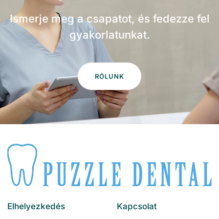
Ismerje meg a csapatot, és fedezze fel
gyakorlatunkat.
RÓLUNK
Elhelyezkedés
Kapcsolat