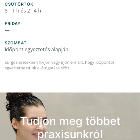
CSÜTÖRTÖK
8 – 1 h és 2 – 4 h
FRIDAY
—
SZOMBAT
Időpont egyeztetés alapján
Sürgős esetekben hívjon vagy írjon e-mailt, hogy időpontot
egyeztethessünk a látogatása előtt.
Tudjon meg többet
praxisunkról