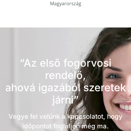
Magyarország
“Az első fogorvosi
rendelő,
ahová igazából szeretek
járni”
Vegye fel velünk a kapcsolatot, hogy
időpontot foglaljon még ma.