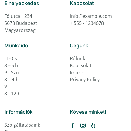
Elhelyezkedés
Kapcsolat
Fő utca 1234
info@example.com
5678 Budapest
+ 555 - 1234678
Magyarország
Munkaidő
Cégünk
H - Cs
Rólunk
8 – 5 h
Kapcsolat
P - Szo
Imprint
8 – 4 h
Privacy Policy
V
8 – 12 h
Információk
Kövess minket!
Szolgáltatásaink