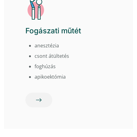
Fogászati ​​műtét
anesztézia
csont átültetés
foghúzás
apikoektómia