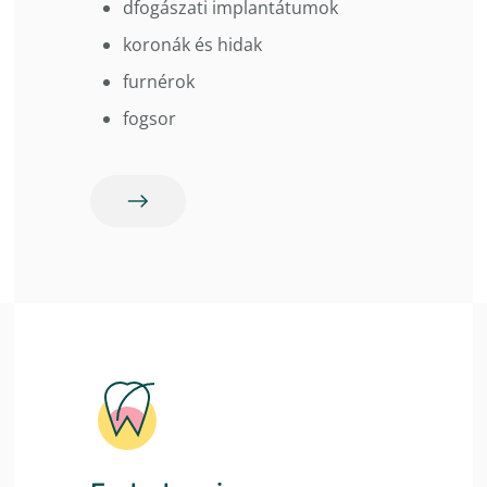
dfogászati ​​implantátumok
koronák és hidak
furnérok
fogsor