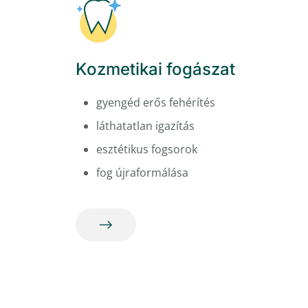
Kozmetikai fogászat
gyengéd erős fehérítés
láthatatlan igazítás
esztétikus fogsorok
fog újraformálása