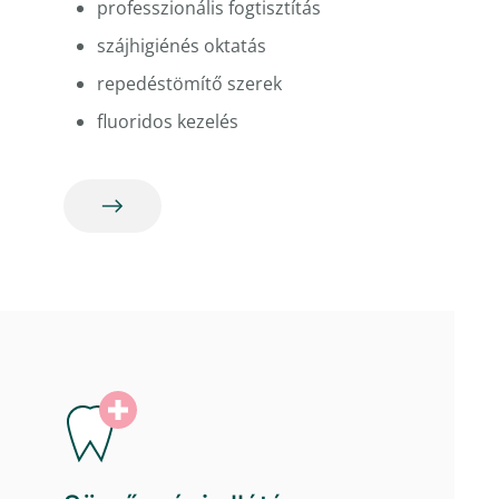
professzionális fogtisztítás
szájhigiénés oktatás
repedéstömítő szerek
fluoridos kezelés