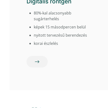
Digitális röntgen
80%-kal alacsonyabb
sugárterhelés
képek 15 másodpercen belül
nyitott tervezésű berendezés
korai észlelés