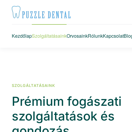
Fő tartalom átugrása
Kezdőlap
Szolgáltatásaink
Orvosaink
Rólunk
Kapcsolat
Blo
SZOLGÁLTATÁSAINK
Prémium fogászati
szolgáltatások és
gondozás