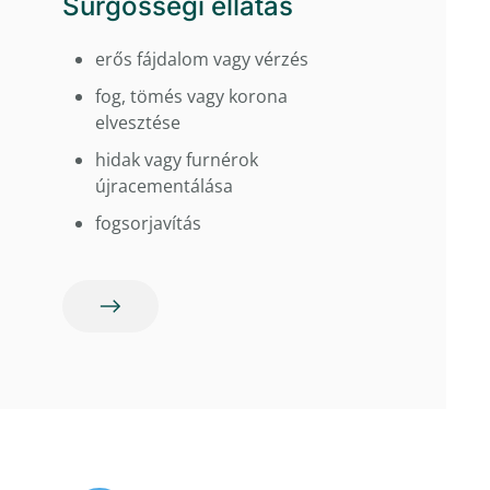
Sürgősségi ellátás
erős fájdalom vagy vérzés
fog, tömés vagy korona
elvesztése
hidak vagy furnérok
újracementálása
fogsorjavítás