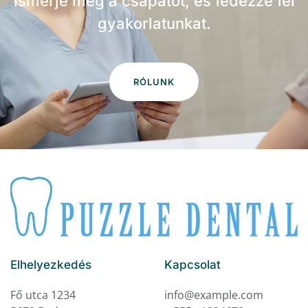
Ismerje meg a csapatot, és fedezze fel
gyakorlatunkat.
RÓLUNK
Elhelyezkedés
Kapcsolat
Fő utca 1234
info@example.com