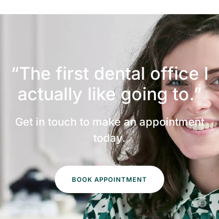
“The first dental office
I
actually like going to.”
Get in touch to make an appointment
today.
BOOK APPOINTMENT