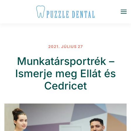
Fő tartalom átugrása
2021. JÚLIUS 27
Munkatársportrék –
Ismerje meg Ellát és
Cedricet