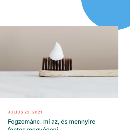
JÚLIUS 22, 2021
Fogzománc: mi az, és mennyire
fontos megvédeni