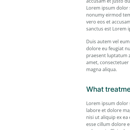
accusam et justo du
Lorem ipsum dolor s
nonumy eirmod tempo
vero eos et accusam
sanctus est Lorem i
Duis autem vel eum i
dolore eu feugiat nu
praesent luptatum zz
amet, consectetuer 
magna aliqua.
What treatme
Lorem ipsum dolor s
labore et dolore ma
nisi ut aliquip ex e
esse cillum dolore e