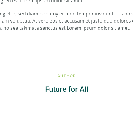
ergren est Lorem ipsum dolor sit amet.
ng elitr, sed diam nonumy eirmod tempor invidunt ut labo
diam voluptua. At vero eos et accusam et justo duo dolores 
n, no sea takimata sanctus est Lorem ipsum dolor sit amet.
AUTHOR
Future for All