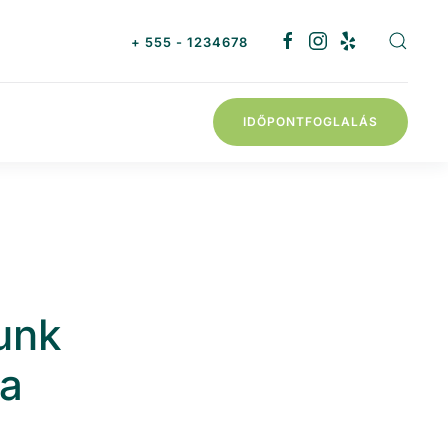
+ 555 - 1234678
IDŐPONTFOGLALÁS
unk
 a