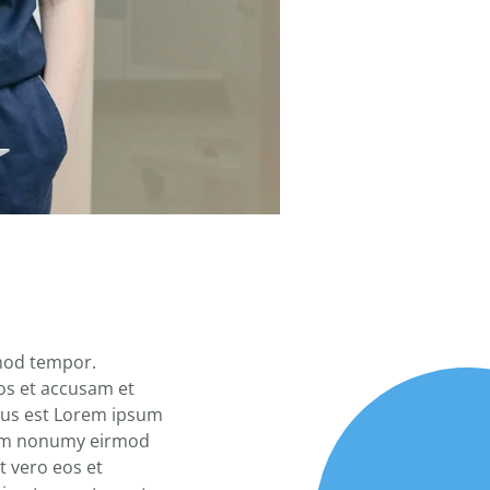
rmod tempor.
eos et accusam et
ctus est Lorem ipsum
diam nonumy eirmod
t vero eos et