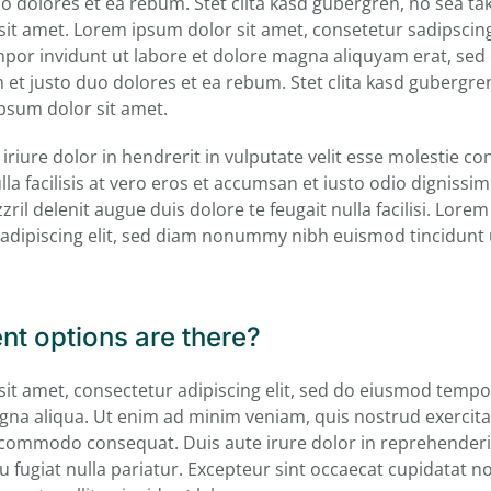
o dolores et ea rebum. Stet clita kasd gubergren, no sea ta
it amet. Lorem ipsum dolor sit amet, consetetur sadipscing 
r invidunt ut labore et dolore magna aliquyam erat, sed 
 et justo duo dolores et ea rebum. Stet clita kasd gubergre
psum dolor sit amet.
riure dolor in hendrerit in vulputate velit esse molestie con
lla facilisis at vero eros et accumsan et iusto odio dignissim
ril delenit augue duis dolore te feugait nulla facilisi. Lorem
adipiscing elit, sed diam nonummy nibh euismod tincidunt 
nt options are there?
it amet, consectetur adipiscing elit, sed do eiusmod tempor
gna aliqua. Ut enim ad minim veniam, quis nostrud exercita
a commodo consequat. Duis aute irure dolor in reprehenderit
u fugiat nulla pariatur. Excepteur sint occaecat cupidatat n