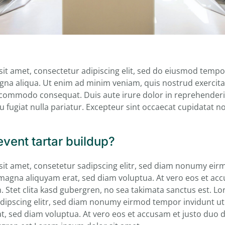
it amet, consectetur adipiscing elit, sed do eiusmod tempor
gna aliqua. Ut enim ad minim veniam, quis nostrud exercita
a commodo consequat. Duis aute irure dolor in reprehenderit
u fugiat nulla pariatur. Excepteur sint occaecat cupidatat n
vent tartar buildup?
it amet, consetetur sadipscing elitr, sed diam nonumy ei
 magna aliquyam erat, sed diam voluptua. At vero eos et ac
. Stet clita kasd gubergren, no sea takimata sanctus est. Lo
dipscing elitr, sed diam nonumy eirmod tempor invidunt ut
, sed diam voluptua. At vero eos et accusam et justo duo 