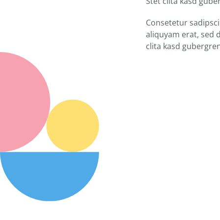
Stet clita kasd gub
Consetetur sadipsci
aliquyam erat, sed 
clita kasd gubergre