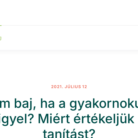
g
2021. JÚLIUS 12
m baj, ha a gyakornok
igyel? Miért értékeljük
tanítást?