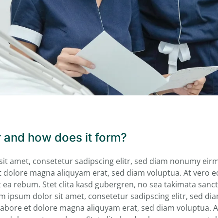
r and how does it form?
it amet, consetetur sadipscing elitr, sed diam nonumy ei
et dolore magna aliquyam erat, sed diam voluptua. At vero 
t ea rebum. Stet clita kasd gubergren, no sea takimata san
em ipsum dolor sit amet, consetetur sadipscing elitr, sed 
labore et dolore magna aliquyam erat, sed diam voluptua. A