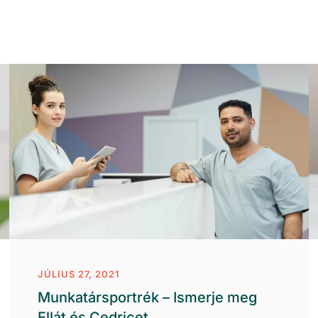
JÚLIUS 27, 2021
Munkatársportrék – Ismerje meg
Ellát és Cedricet