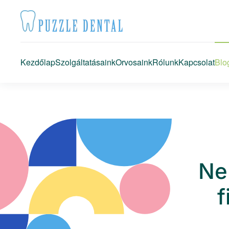
Fő tartalom átugrása
Kezdőlap
Szolgáltatásaink
Orvosaink
Rólunk
Kapcsolat
Blo
Ne
f